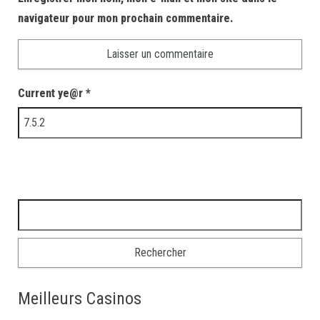
navigateur pour mon prochain commentaire.
Current ye@r
*
Rechercher :
Meilleurs Casinos