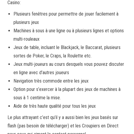
Casino:
Plusieurs fenêtres pour permettre de jouer facilement à
plusieurs jeux
Machines à sous à une ligne ou à plusieurs lignes et options
multi-rouleaux
Jeux de table, incluant le Blackjack, le Baccarat, plusieurs
sortes de Poker, le Craps, la Roulette etc.
Jeux multi-joueurs au cours desquels vous pouvez discuter
en ligne avec d’autres joueurs
Navigation très commode entre les jeux
Option pour s’exercer à la plupart des jeux de machines à
sous à 1 centime la mise.
Aide de très haute qualité pour tous les jeux
Le plus attrayant c’est qu’il y a aussi bien les jeux basés sur
flash (pas besoin de télécharger) et les Croupiers en Direct