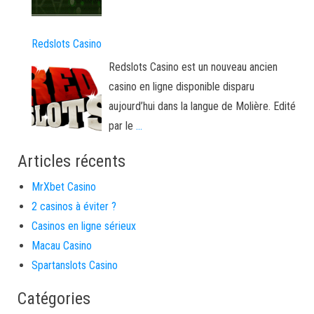
Redslots Casino
Redslots Casino est un nouveau ancien
casino en ligne disponible disparu
aujourd’hui dans la langue de Molière. Edité
par le
…
Articles récents
MrXbet Casino
2 casinos à éviter ?
Casinos en ligne sérieux
Macau Casino
Spartanslots Casino
Catégories