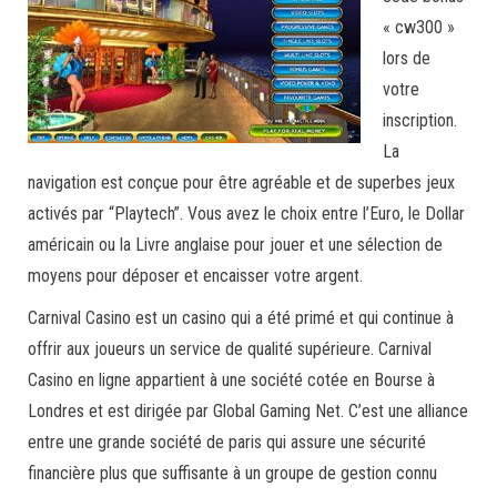
« cw300 »
lors de
votre
inscription.
La
navigation est conçue pour être agréable et de superbes jeux
activés par “Playtech”. Vous avez le choix entre l’Euro, le Dollar
américain ou la Livre anglaise pour jouer et une sélection de
moyens pour déposer et encaisser votre argent.
Carnival Casino est un casino qui a été primé et qui continue à
offrir aux joueurs un service de qualité supérieure. Carnival
Casino en ligne appartient à une société cotée en Bourse à
Londres et est dirigée par Global Gaming Net. C’est une alliance
entre une grande société de paris qui assure une sécurité
financière plus que suffisante à un groupe de gestion connu