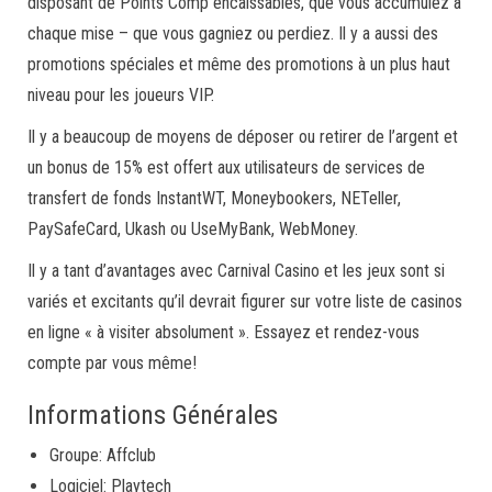
disposant de Points Comp encaissables, que vous accumulez à
chaque mise – que vous gagniez ou perdiez. Il y a aussi des
promotions spéciales et même des promotions à un plus haut
niveau pour les joueurs VIP.
Il y a beaucoup de moyens de déposer ou retirer de l’argent et
un bonus de 15% est offert aux utilisateurs de services de
transfert de fonds InstantWT, Moneybookers, NETeller,
PaySafeCard, Ukash ou UseMyBank, WebMoney.
Il y a tant d’avantages avec Carnival Casino et les jeux sont si
variés et excitants qu’il devrait figurer sur votre liste de casinos
en ligne « à visiter absolument ». Essayez et rendez-vous
compte par vous même!
Informations Générales
Groupe: Affclub
Logiciel: Playtech