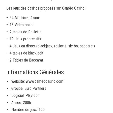
Les jeux des casinos proposés sur Caméo Casino :
– 54 Machines à sous
– 13 Video poker
– 2 tables de Roulette
– 19 Jeux progressifs
– 4 Jeux en direct (blackjack, roulette, sic bo, baccarat)
– 4 tables de blackjack
– 2 Tables de Baccarat
Informations Générales
website: www.cameocasino.com
Groupe: Euro Partners
Logiciel: Playtech
Année: 2006
Nombre de jeux: 120