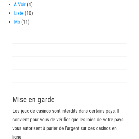
A Voir
(4)
Liste
(10)
Mb
(11)
Mise en garde
Les jeux de casinos sont interdits dans certains pays. Il
convient pour vous de vérifier que les loies de votre pays
vous autorisent à parier de l’argent sur ces casinos en
ligne