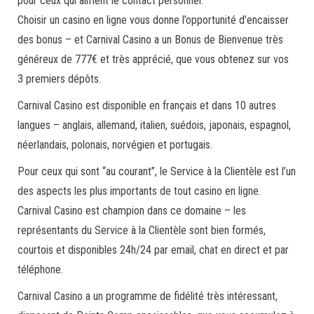
pour ceux qui aiment le contact personnel.
Choisir un casino en ligne vous donne l’opportunité d’encaisser
des bonus – et Carnival Casino a un Bonus de Bienvenue très
généreux de 777€ et très apprécié, que vous obtenez sur vos
3 premiers dépôts.
Carnival Casino est disponible en français et dans 10 autres
langues – anglais, allemand, italien, suédois, japonais, espagnol,
néerlandais, polonais, norvégien et portugais.
Pour ceux qui sont “au courant”, le Service à la Clientèle est l’un
des aspects les plus importants de tout casino en ligne.
Carnival Casino est champion dans ce domaine – les
représentants du Service à la Clientèle sont bien formés,
courtois et disponibles 24h/24 par email, chat en direct et par
téléphone.
Carnival Casino a un programme de fidélité très intéressant,