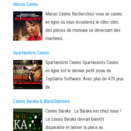
Macau Casino
Macao Casino Recherchez-vous un casino
en ligne où vous écouterez le clinc-clinc
des pièces de monnaie se déversant des
machines
…
Spartanslots Casino
Spartanslots Casino Spartanslots Casino
en ligne est le dernier petit joyau de
TopGame Software. Avec plus de 470 jeux
de
…
Casino Baraka & BlackDiamond
Casino Baraka : La Baraka est chez nous !
Le casino Baraka devrait bientôt
disparaitre et laisser la place au
…