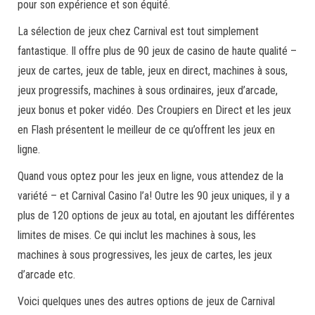
pour son expérience et son équité.
La sélection de jeux chez Carnival est tout simplement
fantastique. Il offre plus de 90 jeux de casino de haute qualité –
jeux de cartes, jeux de table, jeux en direct, machines à sous,
jeux progressifs, machines à sous ordinaires, jeux d’arcade,
jeux bonus et poker vidéo. Des Croupiers en Direct et les jeux
en Flash présentent le meilleur de ce qu’offrent les jeux en
ligne.
Quand vous optez pour les jeux en ligne, vous attendez de la
variété – et Carnival Casino l’a! Outre les 90 jeux uniques, il y a
plus de 120 options de jeux au total, en ajoutant les différentes
limites de mises. Ce qui inclut les machines à sous, les
machines à sous progressives, les jeux de cartes, les jeux
d’arcade etc.
Voici quelques unes des autres options de jeux de Carnival